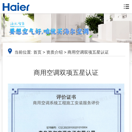
当前位置:
首页
>
资质介绍
> 商用空调双项五星认证
商用空调双项五星认证