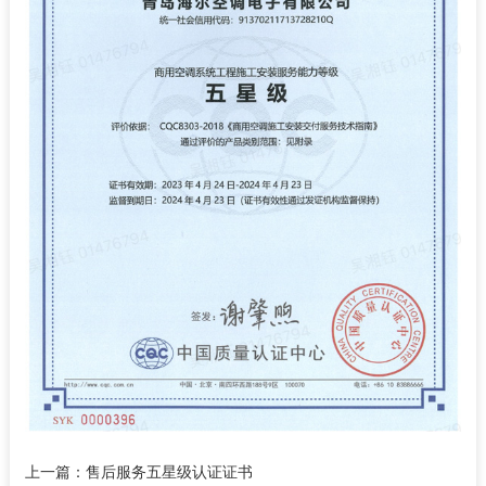
上一篇：
售后服务五星级认证证书